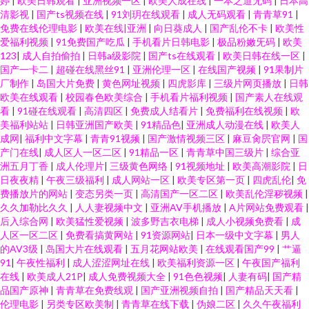
婷
|
欧美日韩观看
|
亚洲视频一区
|
欧美人成在线
|
一本之道无码
|
日本高
清影视
|
国产ts视频在线
|
91刘玥在线观看
|
成人无码观看
|
青青草91
|
免费在线伦理电影
|
欧美在线|亚洲
|
向日葵成人
|
国产乱伦不卡
|
欧美性
爱福利视频
|
91免费国产吃瓜
|
手机看片日韩电影
|
极品粉嫩旡码
|
欧美
123
|
成人自拍偷拍
|
日韩a级影院
|
国产ts在线观看
|
欧美日韩在线一区
|
国产一卡二
|
超碰在线黑丝91
|
亚洲伦理一区
|
在线国产视频
|
91果制片
厂制作
|
岛国大片免费
|
黄色网址视频
|
四虎影库
|
三级片网页播放
|
日韩
欧美在线观看
|
校园春色欧美综合
|
手机看片福利视频
|
国产素人在线观
看
|
91碰在线观看
|
高清四区
|
免费成人结看片
|
免费福利在线视频
|
欧
美福利站站
|
日韩亚洲国产欧美
|
91精品色
|
亚洲成人动漫在线
|
欧美人
成网
|
福利中文字幕
|
青青91视频
|
国产激情视频三区
|
麻豆肏屄官网
|
国
产门在线
|
成人区人一区二区
|
91精品一区
|
青青草中国三级片
|
综合亚
洲五月丁香
|
成人伦理片
|
三级黄色网络
|
91视频地址
|
欧美高潮影院
|
日
日夜夜精
|
午夜三级福利
|
成人网站一区
|
欧美专区第一页
|
四虎乱伦
|
免
费播放片的网站
|
变态另类一页
|
高清国产一区二区
|
欧美乱伦淫秽视频
|
久久加勒比久久
|
人人妻视频中文
|
亚洲AV手机播放
|
A片网站免费观看
|
后入综合网
|
欧美猛性爱视频
|
波多野吉衣电梯
|
成人小视频免费看
|
成
人区一区二区
|
免费看搞黄网站
|
91资源网站
|
日本一级中文字幕
|
男人
的AV3级
|
岛国大片在线观看
|
五月花网站欧美
|
在线观看国产99
|
艹逼
91
|
午夜性福利
|
成人涩涩网址在线
|
欧美福利资源一区
|
午夜国产福利
在线
|
欧美成人21P
|
成人免费视频大全
|
91色色视频
|
人妻有码
|
国产精
品国产原神
|
青青草在免费线观
|
国产亚洲视频自拍
|
国产精品天天看
|
伦理电影
|
另类专区欧美制
|
青青草在线下载
|
伪娘二区
|
久久午夜福利