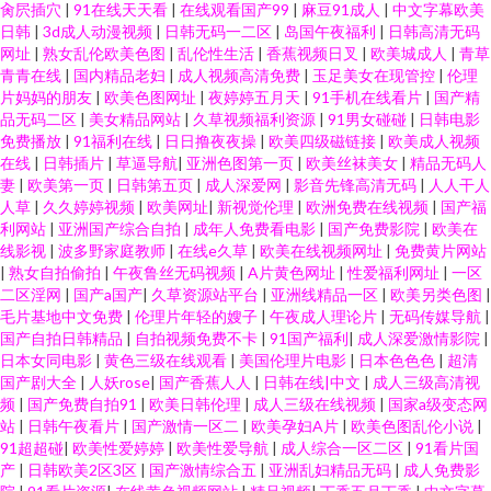
肏屄插穴
|
91在线天天看
|
在线观看国产99
|
麻豆91成人
|
中文字幕欧美
日韩
|
3d成人动漫视频
|
日韩无码一二区
|
岛国午夜福利
|
日韩高清无码
网址
|
熟女乱伦欧美色图
|
乱伦性生活
|
香蕉视频日叉
|
欧美城成人
|
青草
青青在线
|
国内精品老妇
|
成人视频高清免费
|
玉足美女在现管控
|
伦理
片妈妈的朋友
|
欧美色图网址
|
夜婷婷五月天
|
91手机在线看片
|
国产精
品无码二区
|
美女精品网站
|
久草视频福利资源
|
91男女碰碰
|
日韩电影
免费播放
|
91福利在线
|
日日撸夜夜操
|
欧美四级磁链接
|
欧美成人视频
在线
|
日韩插片
|
草逼导航
|
亚洲色图第一页
|
欧美丝袜美女
|
精品无码人
妻
|
欧美第一页
|
日韩第五页
|
成人深爱网
|
影音先锋高清无码
|
人人干人
人草
|
久久婷婷视频
|
欧美网址
|
新视觉伦理
|
欧洲免费在线视频
|
国产福
利网站
|
亚洲国产综合自拍
|
成年人免费看电影
|
国产免费影院
|
欧美在
线影视
|
波多野家庭教师
|
在线e久草
|
欧美在线视频网址
|
免费黄片网站
|
熟女自拍偷拍
|
午夜鲁丝无码视频
|
A片黄色网址
|
性爱福利网址
|
一区
二区淫网
|
国产a国产
|
久草资源站平台
|
亚洲线精品一区
|
欧美另类色图
|
毛片基地中文免费
|
伦理片年轻的嫂子
|
午夜成人理论片
|
无码传媒导航
|
国产自拍日韩精品
|
自拍视频免费不卡
|
91国产福利
|
成人深爱激情影院
|
日本女同电影
|
黄色三级在线观看
|
美国伦理片电影
|
日本色色色
|
超清
国产剧大全
|
人妖rose
|
国产香蕉人人
|
日韩在线|中文
|
成人三级高清视
频
|
国产免费自拍91
|
欧美日韩伦理
|
成人三级在线视频
|
国家a级变态网
站
|
日韩午夜看片
|
国产激情一区二
|
欧美孕妇A片
|
欧美色图乱伦小说
|
91超超碰
|
欧美性爱婷婷
|
欧美性爱导航
|
成人综合一区二区
|
91看片国
产
|
日韩欧美2区3区
|
国产激情综合五
|
亚洲乱妇精品无码
|
成人免费影