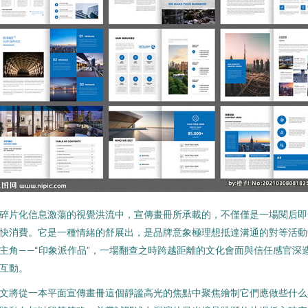
碎片化信息激蕩的視覺洪流中，宣傳畫冊所承載的，不僅僅是一場閱后即
快消費。它是一種情緒的舒展出，是品牌意象極理想抵達溝通的對等活動
主角——“印象派作品”，一場翻查之時跨越距離的文化會面與信任感官深
互動。
文將從一本平面宣傳畫冊這個靜謐高光的焦點中聚焦繪制它們應做些什么