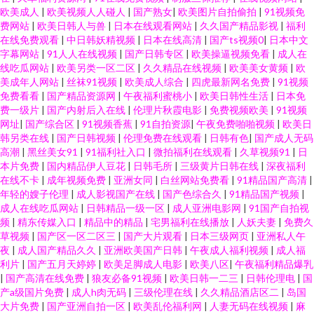
欧美成人
|
欧美视频人人碰人
|
国产熟女
|
欧美图片自拍偷拍
|
91视频免
费网站
|
欧美日韩人与兽
|
日本在线观看网站
|
久久国产精品影视
|
福利
在线免费观看
|
中日韩妖精视频
|
日本在线高清
|
国产ts视频0
|
日本中文
字幕网站
|
91人人在线视频
|
国产日韩专区
|
欧美操逼视频免看
|
成人在
线吃瓜网站
|
欧美另类一区二区
|
久久精品在线视频
|
欧美美女黄频
|
欧
美成年人网站
|
丝袜91视频
|
欧美成人综合
|
四虎最新网名免费
|
91视频
免费看看
|
国产精品资源网
|
午夜福利蜜桃小
|
欧美日韩性生活
|
日本免
费一级片
|
国产内射后入在线
|
伦理片秋霞电影
|
免费视频欧美
|
91视频
网址
|
国产综合区
|
91视频香蕉
|
91自拍资源
|
午夜免费啪啪视频
|
欧美日
韩另类在线
|
国产日韩视频
|
伦理免费在线观看
|
日韩有色
|
国产成人无码
高潮
|
黑丝美女91
|
91福利社入口
|
微拍福利在线观看
|
久草视频91
|
日
本片免费
|
国内精品伊人豆花
|
日韩毛所
|
三级黄片日韩在线
|
深夜福利
在线不卡
|
成年视频免费
|
亚洲女同
|
白丝网站免费看
|
91精品国产高清
|
年轻的嫂子伦理
|
成人影视国产在线
|
国产色综合久
|
91精品国产视频
|
成人在线吃瓜网站
|
日韩精品一级一区
|
成人亚洲电影网
|
91国产自拍视
频
|
精东传媒入口
|
精品中的精品
|
宅男福利在线播放
|
人妖夫妻
|
免费久
草视频
|
国产区一区二区三
|
国产大片观看
|
日本三级网页
|
亚洲私人午
夜
|
成人国产精品久久
|
亚洲欧美国产日韩
|
午夜成人福利视频
|
成人福
利片
|
国产五月天婷婷
|
欧美足脚成人电影
|
欧美八区
|
午夜福利精品爆乳
|
国产高清在线免费
|
狼友必备91视频
|
欧美日韩一二三
|
日韩伦理电
|
国
产a级国片免费
|
成人h肉无码
|
三级伦理在线
|
久久精品酒店区二
|
岛国
大片免费
|
国产亚洲自拍一区
|
欧美乱伦福利网
|
人妻无码在线视频
|
麻