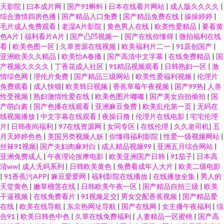
天影院
|
曰本成片网
|
国产91蝌蚪
|
日本在线看片网站
|
成人版久久久久
|
综合激情四房色播
|
国产精品入口免费
|
国产精品免费在线
|
操操婷婷
|
毛片成人免费观看
|
老湿A片影院
|
黄色男人在线
|
欧美性爱精品
|
要看黄
色A片
|
福利看片A片
|
国产凸凹视频一
|
国产在线你懂得
|
微拍福利在线
看
|
欧美色图一区
|
久草资源在线视频
|
欧美福利片二一
|
91原创国产
|
亚洲欧美久久精品
|
欧美怡A春播
|
国产高清中文字幕
|
在线免费精品
|
国
产视频久久久久
|
丁香花成人社区
|
91精品视频观看
|
日韩熟妇一区
|
激
情综色网
|
理伦片免费
|
国产精品三级网站
|
欧美性爱福利视频
|
伦理片
免费观看
|
成人快猫
|
欧美韩日视频
|
香蕉草莓午夜视频
|
国产99热
|
人兽
性受视频
|
熟妇激情性爱在线
|
欧美色图片嘟嘟
|
国产美女自拍偷拍
|
国
产萌白酱
|
国产色播在线观看
|
亚洲麻豆免费
|
欧美乱伦第一页
|
无码在
线视频播放
|
中文字幕在线观看
|
夜操日撸
|
伦理片在线电影
|
宅宅伦理
片
|
日韩夜间福利
|
97在线资源网
|
女同专区
|
在线伦理
|
久久老司机
|
五
月天婷婷色色
|
美国另类视频人妖
|
你懂得福利影院
|
性爱一级视频网站
|
丝袜91视频
|
国产夫妇肉麻对白
|
成人精品视频99
|
亚洲五月综合网站
|
亚洲免费成人
|
午夜理论按摩电影
|
欧美亚洲国产日韩
|
91茄子
|
日本高
清ww
|
成人无码系列
|
日韩欧美黄色
|
免费看成年人大片
|
欧美二级电影
|
91香蕉污APP
|
麻豆爱爱网
|
福利影院在线播放
|
在线播放全集
|
男人的
天堂黄色
|
嫩草榴莲在线
|
日韩欧美午夜一区
|
国产精品自拍三级
|
欧美
干逼视频
|
在线免费看片
|
91视频足交
|
男女交配香蕉视频
|
国产精品爱
在线
|
欧美在线导航
|
东京热网址导航
|
国产在线网
|
女主播午夜福利
|
综
合91
|
欧美日韩色中色
|
久草在线免费福利
|
人妻精品一区蜜桃
|
国产高