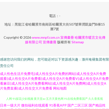
電話：-
地址：黑龍江省哈爾濱市南崗區哈爾濱大街507號華潤凱旋門B棟15
層7號
Copyright © 2026
www.mnpf.com.cn
宣傳畫冊
哈爾濱市暖言文化傳
媒有限公司
宣傳畫冊
版權所有
Sitemap
感谢您访问我们的网站，您可能还对以下资源感兴趣：滁州奄褪集团有限
责任公司
成人性色生活片免费毛|成人性生交A片免费的网站|成人性生交A片免费
观看|成人性生交A片免费看|成人性生交A片免费看V|成人性生交A片免费
看麻豆|成人性生交A片免费看网站|成人性生交A片免费网|成人性生交A
片免费直播|成人性生交大片免费看
网站地图
日本一级大片
微拍福利在线观看
91香蕉APP
国产二区三区
国产精品性
深爱激情五月天 东京热综合婷婷91 91网址在线看视频 韩日十三区 亚洲美成