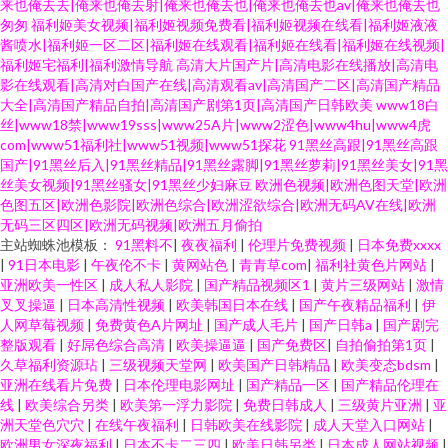
来也俺去去|俺来也俺去射|俺来也俺去也|俺来也俺去也av|俺来也俺去也
匆匆
福利姬美女视频|福利姬视频免费看|福利姬视频在线看|福利姬液液
酱喷水|福利姬一区二区|福利姬在线观看|福利姬在线看|福利姬在线视频|
福利姬宅福利|福利激情导航
高清大片国产片|高清电影在线播放|高清电
影在线观看|高清对白国产在线|高清观看av|高清国产二区|高清国产精品
大全|高清国产精品自拍|高清国产剧第1页|高清国产日韩欧美
www18白
丝|www18禁|www19sss|www25A片|www2涩色|www4hu|www4虎
com|www51福利社|www51视频|www51探花
91黑丝高跟|91黑丝高跟
国产|91黑丝后入|91黑丝精品|91黑丝露脚|91黑丝萝莉|91黑丝美女|91黑
丝美女视频|91黑丝骚女|91黑丝少妇麻豆
欧洲色视频|欧洲色图天堂|欧洲
色图五区|欧洲色影院|欧洲色综合|欧洲涩欲综合|欧洲无码AV在线|欧洲
无码三区四区|欧洲无码视频|欧洲五月偷拍
主站蜘蛛池模板：
91黑料不
|
夜夜福利
|
伦理片免费视频
|
日本免费xxxx
|
91日本电影
|
午夜伦不卡
|
黄网站色
|
青青草com
|
福利社黄色片网站
|
亚洲欧美一性区
|
成人私人影院
|
国产精品视频区1
|
黄片三级网站
|
激情
叉叉操逼
|
日本高清性视频
|
欧美韩国日本在线
|
国产午夜精品福利
|
伊
人网草莓视频
|
免费黄色A片网址
|
国产成人毛片
|
国产日韩a
|
国产剧完
整版观看
|
好屌色综合高清
|
欧美操逼逼
|
国产免费区
|
自拍偷拍第1页
|
久草福利资源玷
|
三级视频天堂网
|
欧美国产日韩精品
|
欧美变态bdsm
|
亚洲在线看片免费
|
日本伦理电影网址
|
国产精品一区
|
国产精品伦理在
线
|
欧美综合另类
|
欧美第一浮力影院
|
免费日韩成人
|
三级黄片亚洲
|
亚
洲天堂色穴穴
|
在线午夜福利
|
日韩欧美在线影院
|
成人天堂入口网站
|
欧洲男女深夜福利
|
日本不卡二三四
|
欧美日韩另类
|
日本成人网站视频
|