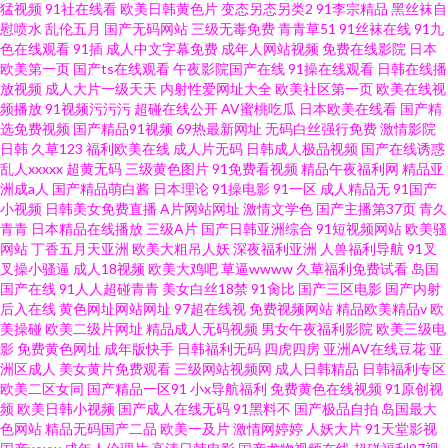
猛视频
91社在线看
欧美日韩黄色片
变态另态另类2
91李宗精品
黑丝袜自
慰喷水
乱伦五月
国产无码网站
三级无毒免费
青青草51
91丝袜在线
91九
色在线观看
91插
成人中文字幕免费
成年人网站视频
免费在线影院
日本
欧美第一页
国产ts在线观看
午夜影院国产在线
91操在线观看
日韩在线播
放视频
成人大片一级天天
内射性爱网址大全
欧美社区第一页
欧美在线视
频播放
91视频污污污
超碰在线公开
AV蜜桃吃瓜
日本欧美在线看
国产精
选免费视频
国产精品91视频
69热最新网址
无码白丝强行免费
激情影院
日韩
久草123
福利欧美在线
成人片无码
日韩成人极品视频
国产在线诱惑
乱人xxxxx
超黄无码
三级黄色图片
91免费看视频
精品午夜福利网
精品亚
洲成a人
国产精品萌白酱
日本理论
91操电影
91一区
成人精品无
91国产
小视频
日韩美女免费直播
A片网站网址
激情文学色
国产主播第37页
青久
青青
日本精品在线播放
三级A片
国产日韩亚洲综合
91短视频网站
欧美骚
网站
丁香五月天亚洲
欧美大粗吊人妖
深夜福利亚洲
人兽福利导航
91叉
叉操小骚逼
成人18视频
欧美大鸡吧
草逼wwww
久草福利免费试看
岛国
国产在线
91人人超碰青青
美女白丝18禁
91肏比
国产三区电影
国产内射
后入在线
黄色网址网站网址
97超在线视
免费视频网站
精品欧美精品v
欧
美操碰
欧美二级片网址
精品成人无码视频
男女午夜福利影院
欧美三级电
影
免费黄色网址
成年版快手
日韩福利无码
四虎四房
亚洲AV在线豆花
亚
洲区成人
美女黄片免费观看
三级网站视频网
成人日韩精品
日韩福利专区
欧美二区女同
国产精品一区91
小x导航福利
免费黄色在线视频
91原创视
频
欧美日韩小视频
国产成人在线无码
91黑料不
国产极品自拍
岛国最大
色网站
精品无码国产二品
欧美一及片
激情网婷婷
人妖大片
91天堂影视