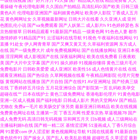
一级在线视频
国产好片浮力
91久操
国产精品成人在线
精品免费看
人人
看操碰
午夜伦理电影网
久久国自产拍精品
高清乱码0
国产欧美
日韩三级
黄色A片
伦理电影亚洲国产
福利姬黄色网址
欧美伊人影院
丁香成人五月
本www 影音先锋少妇黑丝 成人福利网 人人人a∨av 91麻豆网址视频 免费女优
花
黄色网网址女
久草视频最新网址
日韩大片在线看
久久亚洲人成
亚州
色图乱伦小说
国产va免费观看
国产人妖第二
成人影片h
91色婷婷瑟色
东
青草婷婷五月天 91九色porn蝌科 久久大伊人国产av 91精品大香蕉 老湿机九
京热狠狠草
日韩精品观看
91最新国产精品
一级黄色网
91色色人妻
都市
激情婷婷
91精品国产91
云涩福利在线导航
91视色
午夜福利在线网站
91
直播
91处女
伊人网青青草
国产又爽又黄又无
久草福利资源网
东方成人
九 91超碰porn 国产黄色免费区 午夜三级A 91主播福利视频 欧美一二区啪啪
在线
国产一级免费大片
成年免费视频网站
国产在线播放网站
亚洲日本视
频
淫淫网网
成人影视国产在线
深夜福利网址
欧美在线免费看
日夜夜欧
91电影院女人的天堂 另类深喉TV 91成人福利导航 精品亚洲无码一区二区 伊
美
国产大片中文字幕
国产片91
操久婷婷
91视频你懂得
黄色三级片毛片
免费电影片
日韩欧美爱爱
成人亚洲区
欧美性16
成人色情黄片在线
在线
观看亚洲精品
国产热综合
久草网视频在线看
午夜精品网影院
伦理片完整
人海角社区 俺去y俺去 欧女12p1区 91人人操人人 精品久久中文慕人妻 亚洲
版
黄视网站在线播放
国产片自拍
国产在线91
AV亚洲网址
国产经典三级
在线
丁香婷婷五月综合
五月花亚洲综合
国产影院第一页
乱码欧美孕交
日韩国产精 国产精品熟女久久 先锋av东京热 91主播共享福利 欧美三区精品
超碰在线艹
日本在线护士
黄色三级免费网址
香港电影伦理片
91黄色电影
亚洲一区成人视频
国产福利电影
日韩成人影片
男的天堂网AV
国产精品
尤物在
免费a一毛片
欧美肠交扩张另类
最新亚洲日韩精品
欧美在线视频
91后入美女蜜桃 国产色情精品一区二区 亚洲三级网络黄色片 国产精品久久
免费黄色网址在线
主播第一页
丁香五月网
性爱东京热
草逼视频78
国产
成人免费无码
高清日韩无码视频
宗和网五月天
日b视频
成人三级网站在
高超 亚洲色图!1p 国产精品婷婷精品 黄色二级特片 日韩国产精品久久 亚洲色
主播福利姬h在线
国产精一精二区
基情涩涩网
51漫画成人
丁香5月综合
网
91爱爱com
伊人涩涩射
黄色视频网址导航
91国在线观看
91最新自拍
黄色软件91
国产操女人
国产乱人
欧美乱欲视频
超碰吃瓜
久草涩涩
最新
图男人天堂Av 超碰操cao 极品久久 五月激情婷婷深深爱 国产精品国产精品国