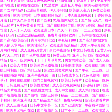
院
|
91看片资源
|
在线黄色视频网站
|
精品视频
|
丁香五月丁香
|
中文字幕
激情在线
|
福利姬在线国产
|
91爱爱网
|
亚洲私人午夜
|
欧美va视频网站
|
国产女同精品9
|
亚洲经典在线
|
伊人玲玲操
|
欧美成人变态
|
免费欧美在
线观看
|
欧美信网站
|
日本在线视频高清
|
日本A级免费视频
|
丁香婷婷五
月底
|
日本久久综合网
|
国产丝袜
|
91视频网站大全
|
国产情侣久久
|
福利
社三级片
|
A片免费观看网址
|
国产在线视频导航
|
欧美怡春院
|
精品资源
导航
|
人人干人人操
|
欧美亚洲日本
|
久久不卡
|
国产一二三区在线
|
深夜
福利无码
|
亚洲欧洲精品在线
|
免费草莓视频软件
|
日韩字幕在线观看
|
国产高清欧美亚洲
|
青青草精品七线
|
午夜福利88
|
国产高清偷拍自拍
|
男人的天堂网av
|
欧美性高清b
|
欧美亚洲高清精品
|
成年人午夜影院
|
A
片网站网址
|
成人免费a片黄片
|
男女午夜影院
|
中文日韩在线
|
全黄无码
|
AV天天网3
|
国产色片在线播放
|
免费三级网
|
亚洲日韩
|
国产在线视频
精品
|
成人一级片网址
|
干干干草草草91
|
男女网站欧美
|
国产成人人综
合色
|
欧美人体性
|
欧美另类色图视频
|
日韩伦理电影
|
欧美在线电影
|
在
线日韩制服
|
国产精品玉足
|
黑丝自慰喷水网站
|
国产午夜一二三区
|
日
韩在线播放网址
|
亚洲午夜视频一级
|
日韩在线专区
|
91色色视频
|
狠狠
草91
|
超碰在线主播
|
国内自拍视频91
|
欧美日韩黄片
|
欧美精品一区免
费
|
日韩免费无码
|
欧美性爱3区
|
成人美女视频网站
|
超碰福利网
|
国产
精品大片在线
|
国产在线播放网址
|
成人中文在线
|
成人精品在线
|
在线
国产视频视频
|
国产白拍
|
激情三婷婷
|
精品一二二四五区
|
国产在线不
卡视频
|
欧洲亚洲色
|
国产精品国产高清
|
免费AV网站
|
亚洲免费看片网
站
|
成人三级色图
|
日韩中文字幕一区
|
国产亚洲美女
|
午夜福利激情电
影
|
欧美专区福利在线
|
国产视频新区
|
日本不卡一二三区
|
欧美性爱天