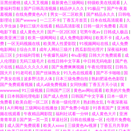
豆黑丝蜜桃
|
成人叉叉视频
|
最新黄色三级网站
|
特级欧美在线观看
|
人
妻福利导航
|
国产日韩高清视频
|
精品伊人久久
|
91极品艹
|
国产午夜羞
羞视频
|
在线免费黄色A片
|
男女一区二区欧美
|
国产精品永久久
|
日韩电
影理论
|
国产wwww
|
一二三不卡
|
丁香五月首页
|
日本在线高清观看
|
久
久学生妹
|
孕妇三级片在线看
|
精品高清影视
|
日韩一级片免费看
|
高清
电影下载
|
成人黄色大片
|
国产一区2区3区
|
宅男午夜av
|
日韩成人极品
|
欧美亚洲三级
|
欧美一级网网站
|
成人免费电影网站
|
欧美不卡
|
成人a免
费
|
一区无码视频在线
|
欧美黑人性爱影院
|
91视频网站在线
|
成人免费
电影网站
|
综合久草
|
成年人网站三级片
|
西瓜影院伦理片
|
深夜福利精
品三区
|
少妇福利导航
|
午夜爆乳福利
|
4hu影视
|
日韩大片免费观看
|
成
人伦理剧
|
无码三级毛片
|
在线日韩中文字幕
|
中日韩无码电影
|
国产色
片在线
|
精品久久久久久精
|
国产免费爽爽视频
|
午夜伦理影院
|
日韩岛
国大片
|
91老司机
|
国产丝袜熟女
|
91九色在线观看
|
国产不卡啪啪
|
国
产美女在线
|
波多野洁衣人体
|
日本三级免费自拍
|
熟妇肥逼色色影院
|
国产免费观看视频
|
成人a级免费视频
|
女同快播
|
丁香五月天小说
|
黄
wwwwww
|
91三级视频
|
日韩国产三区
|
黄色av网站观看
|
欧美的片免费
看
|
日本韩国伦理电影
|
国产成人色情
|
日韩国产中文字幕
|
日本一级片
免费看
|
欧美自慰一区二区
|
香港一级伦理片
|
熟妇熟女乱
|
午夜深夜福
利
|
A片网地
|
三级网站在线播放
|
国产免费小电影
|
91香蕉国产
|
亚洲视
频在线观看
|
午夜精品网影院
|
福利社试看一分钟
|
成人黄色大片
|
亚洲
青青草原
|
国产第一页一页
|
草逼社区
|
日韩在线播放一区
|
伦理片免费电
影
|
成人国产免费观看
|
欧美人xoxo
|
三级黄色Av视屏
|
丁香五月共享婷