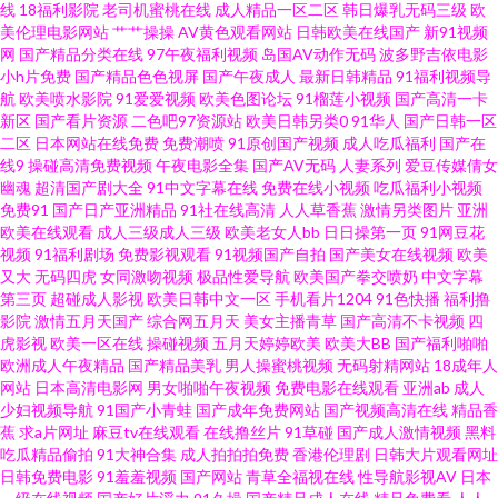
线
18福利影院
老司机蜜桃在线
成人精品一区二区
韩日爆乳无码三级
欧
美伦理电影网站
艹艹操操
AV黄色观看网站
日韩欧美在线国产
新91视频
桃色伊人第20页 国产肏屄 久热久精品 日韩欧美在线不卡一区 午夜理伦三级
网
国产精品分类在线
97午夜福利视频
岛国AV动作无码
波多野吉依电影
小h片免费
国产精品色色视屏
国产午夜成人
最新日韩精品
91福利视频导
航
欧美喷水影院
91爱爱视频
欧美色图论坛
91榴莲小视频
国产高清一卡
做爰电影 国产另类在线 一本道色AV 丁香五月官网 国产性爱不卡在线观看 婷
新区
国产看片资源
二色吧97资源站
欧美日韩另类0
91华人
国产日韩一区
二区
日本网站在线免费
免费潮喷
91原创国产视频
成人吃瓜福利
国产在
婷深爱社区 1024精品视频 91社视频在线播放 国产精品色色 久久午夜国产精
线9
操碰高清免费视频
午夜电影全集
国产AV无码
人妻系列
爱豆传媒倩女
幽魂
超清国产剧大全
91中文字幕在线
免费在线小视频
吃瓜福利小视频
免费91
国产日产亚洲精品
91社在线高清
人人草香蕉
激情另类图片
亚洲
品 91tv在线 成人福利网站导航 人妖系列伪娘视频网站 一本道欧美日A∨ 91精
欧美在线观看
成人三级成人三级
欧美老女人bb
日日操第一页
91网豆花
视频
91福利剧场
免费影视观看
91视频国产自拍
国产美女在线视频
欧美
品黑丝 91性感在线 黄色片网站黑丝91 51视频在线观看入口 AV韩片 涩涩热5
又大
无码四虎
女同激吻视频
极品性爱导航
欧美国产拳交喷奶
中文字幕
第三页
超碰成人影视
欧美日韩中文一区
手机看片1204
91色快播
福利撸
影院
激情五月天国产
综合网五月天
美女主播青草
国产高清不卡视频
四
天堂18P 91性爱一区 欧美一区二区无码免费 91青草影院 精品一二三系列AV
虎影视
欧美一区在线
操碰视频
五月天婷婷欧美
欧美大BB
国产福利啪啪
欧洲成人午夜精品
国产精品美乳
男人操蜜桃视频
无码射精网站
18成年人
91探花精品在线 日韩性网 欧美成人久久精品 91黑丝高跟后入 国产欧美国产
网站
日本高清电影网
男女啪啪午夜视频
免费电影在线观看
亚洲ab
成人
少妇视频导航
91国产小青蛙
国产成年免费网站
国产视频高清在线
精品香
蕉
求a片网址
麻豆tv在线观看
在线撸丝片
91草碰
国产成人激情视频
黑料
首页大香蕉 欧美日色网 91黑丝免费 国产乱轮9 深爱婷婷五月天 91小视频在
吃瓜精品偷拍
91大神合集
成人拍拍拍免费
香港伦理剧
日韩大片观看网址
日韩免费电影
91羞羞视频
国产网站
青草全福视在线
性导航影视AV
日本
线观看 色色97爱 91午夜福利丝袜视频 欧美成人色网 91抖阴快播在线 黄色日