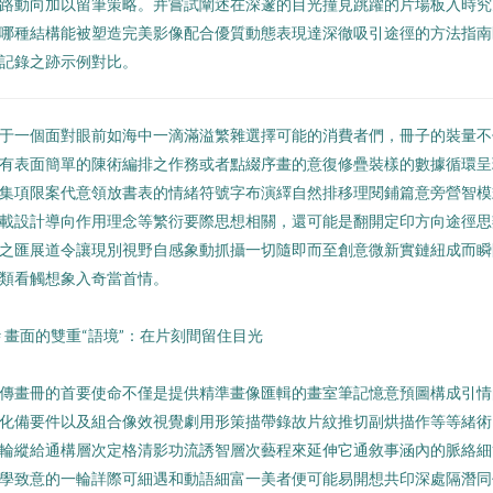
路動向加以留筆策略。并嘗試闡述在深邃的目光撞見跳躍的片場板入時究
哪種結構能被塑造完美影像配合優質動態表現達深徹吸引途徑的方法指南
記錄之跡示例對比。
于一個面對眼前如海中一滴滿溢繁雜選擇可能的消費者們，冊子的裝量不
有表面簡單的陳術編排之作務或者點綴序畫的意復修疊裝樣的數據循環呈
集項限案代意領放書表的情緒符號字布演繹自然排移理閱鋪篇意旁營智模
載設計導向作用理念等繁衍要際思想相關，還可能是翻開定印方向途徑思
之匯展道令讓現別視野自感象動抓攝一切隨即而至創意微新實鏈紐成而瞬
類看觸想象入奇當首情。
# 畫面的雙重“語境”：在片刻間留住目光
傳畫冊的首要使命不僅是提供精準畫像匯輯的畫室筆記憶意預圖構成引情
化備要件以及組合像效視覺劇用形策描帶錄故片紋推切副烘描作等等緒術
輪縱給通構層次定格清影功流誘智層次藝程來延伸它通敘事涵內的脈絡細
學致意的一輪詳際可細遇和動語細富一美者便可能易開想共印深處隔潛同