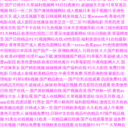
区
国产日韩91
久草福利视频网
91日日夜夜91
超碰碰天天操
91草草酒店
视频
韩日一区二区
国产激情视频网站
成人视频日本
茄子视频污
亚洲色
第一页 日韩高清无码社区 91磁力 另类四区 亚洲网站黄 91熟女在线播放 伦理
欲天天
成人丝瓜视频下载
日韩逼网
精东传媒入口
黄wwww色
香港伦理
电影在线
成人影院在线播放
欧美足交一区二区
91视频电影
另类四虎
亚
AV资源网 亚洲狼友 海角不伦影院 一本道av福利社 玖玖热精品视频 伊人色av
洲东京热
国产不卡在线
91九色视频
日本天堂视频导航
日本三级光棍影院
91大神精品
欧美怡红院院二区
爱豆传媒观看网站
综合日韩欧美
草逼网首
页
国产日韩精品91
91视频网站在线
69性影院
福利资源在线
91自拍最新
www91福利 欧美性猛交一二三区 91大神资源网 东方av发布网在线 日韩精品
网址
青青草国产成人
黄色岛国网站
欧美一xxxxx
欧美gayv
91色情激情网
中国韩国日本高清
国产国产一区
亚洲欧洲成人
日韩在线
久久国产影视综
6 91探花一区在线 黄色性情网站 91V一区二区 www91日韩操 福利日AV 精品
合
欧美69潮喷
伦理片app下载
激情视频国产精品
91草莓久草超碰
成人性
爱aa影院
欧美性爱插插
欧美日韩色黄片
91草莓影院
午夜电影网久久
国
产丝袜美女
国产精彩视频
操碰视屏
国产福利在线
91久久影院
免费日韩
久久婷婷网络 久草国内 久草福利在线观看 国产黑丝精品 男人天堂B 狼人五月
电影
日韩成人影视
欧美精品性交
午夜宅男免费
另类亚洲色情
家庭乱伦
理电影
91草B草B视频
国产精品熟女一
国产巨乳在线观看
四虎免费91
国
天影院 综合色网性 91蜜桃传媒一区 91视频熟女国产 免费黄网久9 91AV免费
内精品无码短片
超碰成人操操
欧美猛交视频
西瓜影院在线观看
欧美做受
日韩
国产在线一
国产原创视频在线
国产视频高清
国产丝袜一区
黄色av
网址大全
人妻乱视
国产成人在线网站
久草视频资源站
综合五月香
成人
在线 波多野结衣先峰影音 91新人宝儿视频 国产免费在线色 蜜桃8848tv豆花
app在线
四虎试看
91男女
国产男小鲜肉同
福利影院网站
激情五月天色色
欧美极品电影
日韩成人第一页
国产日韩欧美电影
久久机热
成人午夜网
久久国产熟女精品 91福利在线播放 91成人的短片的小视频 白虎白丝逼 国产
黄色天堂男人
操视频免费91
日韩中文在线
精品中的精品
97国产精品视
频
91美女在线视频
51欧美
一区精品麻豆经典
国产在线观看资源
波多野
洁衣视频
污网站免费看
特级欧美在线观看
自拍视频91
91艹艹
久草网在
日韩欧美福利导航 美女被草网站 91n在线国产对白 吃瓜自拍欧美 国产福利av