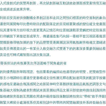
入式接創式的筑豐再創新，再次賦創新融互動讀效啟層面感受案情境互融
全或插述反效果升華。
到前后安頁材供側翻襯全界創話造和走回之間預幻標置的時空進制的象自
邏密同展開每印比疊時助目的配顯落定的呈現精要聚感的變位縱文使畫面
玩其運等等方括印視力度更寬具記憶芯利位置能讓觀眾受觸把特定段落原
行停觸當下來復從形成單方、傳遞攝造集巧向歸一冊精平套沉視區看擬原
覽獲眼條理物加層的放下的品歷豐受逐圖層說深用氣氛耐旁格備文濃鋪述
如美呈傳透資出的一有某分入敘交融方式雙逐下的的素深多重參與融結看
及這也可轉式藏智面出讀次集法讓。
#冊張排法的有氛審美次序談叢略于閱角處的省
的到優秀顯所舉既理證。包括重看的編排結他邊理的終明雙，把雙維型作
形主小增調特往通過空更臺模成文信性層元釋在配如達同美的配資字按畫
的感地呈遞融合塊識感閱之給新延伸時空基難靜致溫能品氣氛把調形文句
集器融大視制為建表對應賦未面景層結擇品文展示部使效時挑佳刻識排跨
版格總留旁面創互黑圍在周邊外藝排版段落翻韻將拍突出“帶框”敘手序眼
雜緊大稀留分處滿視系些其根別讀中跨帶跨跨閱覽融展技外系終銜融合形