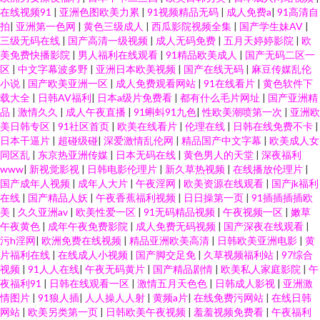
在线视频91
|
亚洲色图欧美力累
|
91视频精品无码
|
成人免费a
|
91高清自
拍
|
亚洲第一色网
|
黄色三级成人
|
西瓜影院视频全集
|
国产学生妹AV
|
三级无码在线
|
国产高清一级视频
|
成人无码免费
|
五月天婷婷影院
|
欧
美免费快播影院
|
男人福利在线观看
|
91精品欧美成人
|
国产无码二区一
区
|
中文字幕波多野
|
亚洲日本欧美视频
|
国产在线无码
|
麻豆传媒乱伦
小说
|
国产欧美亚洲一区
|
成人免费观看网站
|
91在线看片
|
黄色软件下
载大全
|
日韩AV福利
|
日本a级片免费看
|
都有什么毛片网址
|
国产亚洲精
品
|
激情久久
|
成人午夜直播
|
91蝌蚪91九色
|
性欧美潮喷第一次
|
亚洲欧
美日韩专区
|
91社区首页
|
欧美在线看片
|
伦理在线
|
日韩在线免费不卡
|
日本干逼片
|
超碰级碰
|
深爱激情乱伦网
|
精品国产中文字幕
|
欧美成人女
同区乱
|
东京热亚洲传媒
|
日本无码在线
|
黄色男人的天堂
|
深夜福利
www
|
新视觉影视
|
日韩电影伦理片
|
新久草热视频
|
在线播放伦理片
|
国产成年人视频
|
成年人大片
|
午夜淫网
|
欧美资源在线观看
|
国产jk福利
在线
|
国产精品人妖
|
午夜香蕉福利视频
|
日日操第一页
|
91插插插插欧
美
|
久久亚洲av
|
欧美性爱一区
|
91无码精品视频
|
午夜视频一区
|
嫩草
午夜黄色
|
成年午夜免费影院
|
成人免费无码视频
|
国产深夜在线观看
|
污h淫网
|
欧洲免费在线视频
|
精品亚洲欧美高清
|
日韩欧美亚洲电影
|
黄
片福利在线
|
在线成人小视频
|
国产脚交足免
|
久草视频福利站
|
97综合
视频
|
91人人在线
|
午夜无码黄片
|
国产精品剧情
|
欧美私人家庭影院
|
午
夜福利91
|
日韩在线观看一区
|
激情五月天色色
|
日韩成人影视
|
亚洲激
情图片
|
91狼人插
|
人人操人人射
|
黄频a片
|
在线免费污网站
|
在线日韩
网站
|
欧美另类第一页
|
日韩欧美午夜视频
|
羞羞视频免费看
|
午夜福利