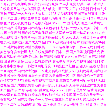
五月花
福利视频电影久久
污污污污免费
91金典免费
欧美三级日本
成人
在线吃瓜网站
成人岛国影院
成人动漫二区三区
久草在线最新
日韩精品推
线 一区二区 久1视频 91免费站 男人的天堂网色 91学生秘片黄在线观网站 亚
荐
国产精品一区自拍
男人天堂
a片123
另类视频欧美
国产在线直播
亚洲
卡一卡二
成人在线免费看黄
操操无码视频
国产高清第一页
91国产在线播
放
国产女人夜夜做
国产在线小视频
91com
91豆花成人
哪里有A片网址
洲成人日韩在线 久久这里只 91久久久 老熟女自慰 九九在线热播新地址 91福
精产国品
香蕉视频国产精品
91九色福利
成人国产无线视
欧美日韩性生活
片
国产伦理剧
国产精品无套无码
成年人网站免费
国产精品1000
91九色
利国产在线播放 久久韩国视频 91韩国菜不能 久久亚洲熟妇中文字幕 91九色
在线视频
日本伦理片在线
三级无码在线天堂
久久成人亚洲
日本中文视频
在线
伦理剧推荐
国产成人精品日本
97甜桃品种介绍
91插插插
欧美SE第
二页
毛片内射女
激情另类欧美一二
国产色视频
孕妇三级av无码
日韩欧
人妻蝌蚪 乱伦天堂 91久久蜜桃网 欧美性爱网第四页 黄色精品网址 91pro成
美色综合
美女社区成人
在线免费看片
日本一级
国产传媒视频网站
免费
观看污网站
最新激情h网站
国产喷浆抽搐
宅男久久国产精品
国产乱肥老
人 九九肏屄 91短视频美女视频 青青草热Av 俺来也俺去也久久 91jupao 九一
妇
最新福利影院
欧美人妖视频网站
窝窝午夜理论
久草视频深夜福利
波
多野步中文字幕
日韩福利网址导航
91精品国产社区
超碰无码在线
欧美日
韩高清免费
国产激情视频三区
宅男福利在线播放
91视频污导航
国产啪亚
成人社区
洲国
欧美性爱密臀
疯狂少妇喷潮
欧美肏屄一区二区
国产乱伦免费观看
偷拍草草草
97狠狠插
香蕉视频下载污版
三级黄色视频网址
午夜99
91日
逼视频
国产成在线观看
萌白酱一线天
乱伦五月天婷婷
美腿丝袜在线观看
国产精品3p
91综合碰
国产乱女乱
成人xxxxx
日韩伦理片
91色爱
免费黄
色av网址
欧美肥老妇
欧美在线tv
加勒比在线视屏
国产美女在线免费
91
香蕉污APP
国产高清自拍一区
第一页草草影院
韩日成人
精品福利
91天
堂一区二区
日韩a级电影
国产二区高清
国产www视频
国产粉嫩
国产男女