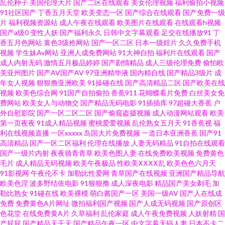
乱伦种子
美国伦理大片
国产二区在线观看
美女伦理视频
福利偷拍小视频
91社区国产
丁香五月天堂
欧美变态一区
国产综合在线观看
国产免费一级
人网 91探花少妇视频 黄天堂av 五月天黄色网 91在线免费看国产 久久香蕉视
片
福利视频资源站
成人午夜在线观看
欧美图片在线观看
在线观看h视频
国产a级0
变性人妖
国产福利永久
日韩中文字幕观看
足交在线播放91
丁
香五月色网站
黄色3级抢网站
国产一区二区
日本一级婬片
久久免费手机
频 伊人91影院 久久九九 亚洲三级网站网址 白虎豆花AV 欧美日韩视频 91黑人
视频
学生妹Av网站
亚洲人成免费网站
91大神自拍
福利片在线观看
国产
成人内射无码
激情五月极品婷婷
国产剧情精品
成人三级伦理免费
偷怕欧
探花 九九在线观久 91成年人观看 成人看片网站 蜜臀亚洲网 一本无码卡 99久
美亚州图片
国产AV国产AV
97亚洲精华液
国内精自线
国产精品3级片
成
年女人视频
狠狠撸亚洲欧美
91操碰在线
国产高清精品二区
国产欧美在线
视频
欧美色综合网
91国产自拍偷拍
香蕉911
花蝴蝶看片免费
白丝美女免
久精品免费热 午夜理伦三级做爰电影 黑丝美女自慰网站 天天干天天在线电影
费网站
欧美女人与动物交
国产精品无码电影
91插插库
97超碰大香蕉
户
外自慰影院
国产一区二区二区
国产偷窥盗摄视频
成人动漫网站观看
欧美
91在播放 久草五月份 香蕉视频abb 99福利姬 久久乳97 大香蕉伊人天堂 婷婷
第一页夜夜
91成人精品视频
蜜桃爱爱视频
乱伦熟女五月天
91香蕉视
福
利在线视频直播
一区xxxxx
岛国大片免费视频
一道日本亚洲香蕉
国产91
高清精品
国产一区二区福利
伦理在线播放
人妻无码精品
91自拍在线观看
五月妞妞基地 91主播福利在线 久草热99 东京热伊人网 91操鸡 东京热福利导
国产一级片内射
夜夜骑青青草
欧美色图人妻
在线免费欧美视频
免费黄色
毛片
成人精品无码视频
欧美午夜极品
性欧美ⅩⅩⅩⅩ乱
欧美色色六月天
航 人妖乱轮谢精 91福利导航大全 东方av亚洲 91网站在线观看呢 最新先锋资
91影视网
午夜伦不卡
加勒比性爱网
青草国产在线视频
亚洲国产精品导航
欧美色淫
波多野结依电影
91狠狠撸
成人深夜电影
精品国产美女剃毛
加
勒比熟女
91碰在线
欧美裸模
萌白酱国产一区
美国一级AV
国产人在线成
源av 肏屄内射视频在线观看 91视频在线播放网站高清 日韩A片一区二区 91
免费
免费黄色A片网址
微拍福利国产视频
国产人成无码视频
国产原创区
色花堂
在线免费黄A片
久草福利
乱伦家庭
成人午夜免费视频
人妖射精
国
污网站 乱子伦国产精品2 亚洲人妻黄色视频 99热色情 91官网在线看 超碰91
产屁屁
国产精品天干天
国产精品午夜一区
中文字幕无码人妻
日本不卡二