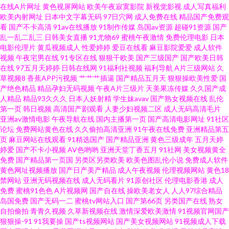
在线A片网址
黄色视屏网站
欧美午夜寂寞影院
新视觉影视
成人写真福利
欧美内射网址
日本中文字幕无码
97日穴网
成人免费在线
精品国产免费观
九1免费网站美女 欧美人成电影在线一区 自拍h网 久久综合国产自拍 色老大
看
国产不卡高清
91av在线播放
91制作传媒
岛国av资源
超碰91资源
国产
乱一乱二乱三
日韩美女直播
91尤物69
蜜桃午夜激情
免费伦理电影
日本
电影伦理片
黄瓜视频成人
性爱婷婷
爱豆在线看
麻豆影院爱爱
成人软件
成人综合站 A片视品 在线草a 国产精品久久一区 午夜无一区电影 超碰成人人
视频
午夜宅男在线
91专区在线
狠狠干欧美
国产三级国产
国产欧美日韩
在线
97五月天婷婷
日韩在线网
91福利社视频
福利导航
A片三级网站
久
人乐 婷婷欧美 www91草 人妖伪娘 91日韩永久 久久电影香蕉视频 91爱爱官
草视频8
香蕉APP污视频
艹艹艹插逼
国产精品五月天
狠狠操欧美性爱
国
产绝色精品
精品孕妇无码视频
午夜A片三级片
天美果冻传媒
久久国产成
人精品
精品93久久久
日本人妖射精
学生妹avav
国产熟女视频在线
乱伦
方网 男女H网 91老司机在线观看 老湿机18禁 91蝌蚪成人 九一免费视频 91备
第一页
韩日视频
高清国产剧观看
人妻少妇视频二区
成人无码高清毛片
亚洲av激情电影
午夜导航在线
国内主播第一页
国产高清电影网址
91社区
用永久地址发布 激情宗合色网 在线观看国产91视频 九伊人网 91豆花视频网
论坛
免费网站黄色在线
久久偷拍高清亚洲
91午夜在线免费
亚洲精品第五
页
麻豆网站在线观看
91精选国产
国产精品亚洲
黄色三级成年
五月天婷
婷爱
国产不卡小视频
AV色哟哟
亚洲天堂丁香五月
91社网
美女视频黄全
址 九九毛片 91第一视频 伊人97在线 国产91九色 五月男人天堂 超碰诱惑 色
免费
国产精品第一页国
另类区另类欧美
欧美色图乱伦小说
免费成人软件
黄色网址视频播放
国产日产美产精品
成人午夜视频
伦理视频网站
黄色18
色网五月社区 国产激情一区二区三区 熟妇中出在线 91网站在线免费看 久久
禁网站
亚洲无码视频在线
成人无码看片
91原创社区
伦理电影香港
成人
免费
蜜桃91色色
A片视频网
国产自在线
操欧美老女人
人人97综合精品
岛国免费
国产无码一二
蜜桃tv网站入口
国产第66页
另类国产在线
熟女
福利导航 日韩国产我精品 美女三级在线播放AV 91视频在线资源网 久久九九
自拍偷拍
青青久视频
久草新视频在线
激情深爱欧美激情
91视频官网国产
狠狠操-91
91我要操
国产ts视频网站
国产美女视频网站
91视频成人下载
这里只有精品 91香蕉 91试香蕉视频 日韩AV无码一二三 91丝足 欧美内射在线