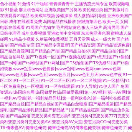
色小视频
91激情
91干啪啪
青青操青青干
主播诱惑无码专区
欧美视频电
影
91播放
麻豆桃色网站
亚洲欧美国产另类
欧美伦理另类
国产刺激对白
在线观看91精品
欧美成年视频
操碰操揉
成人微拍福利导航
亚洲欧美国产
日韩
成年在线观看免费
岛国精品在线播放
狠狠撸第四色
欧美一页
女同
电影在线观看
91网国产尤物在
毛片网站黄色
狼人三级片
高清男同
国产
日韩伦理淫
成年免费视频
亚洲欧美中文视频
东京热亚洲色图
蜜桃成人超
碰网
91精品小视频
久草福利免费视影
五月天堂网
成人一级大片
国产精
品专|国产精品专区|国产精品专区最新|国产精品资源|国产精品资源免费|
国产精品资源网|国产精品自产拍|国产精品自拍69|国产精品自拍9|国产
精品自拍导航
国产Ts视频一区|国产ts视频在线|国产ts思思|国产ts偷拍|
国产ts网|国产ts网站|国产ts网址|国产TS伪娘|国产TS伪娘51|国产ts伪
娘调教
www色涩|www色偷偷|www色网|www色网com|www色网
站|www色无极|www色五|www色五月|www色五月天|www色午夜
91一
区二区|91一区二区三|91一区二区三区|91一区二区视频|91一区精品|91
一区免费高|91一区视频|91一区在线观看|91伊人导航|91伊人国产
岛国
资源av|岛国综合网|岛国做爱片|岛国做爱视频|第一AV福利|第一AV网|第
一福利AV导航|第一福利精品导航|第一福利欧美久|第一福利社在线视频
国产精品白丝|国产精品白丝a|国产精品白丝喷浆|国产精品搬运|国产精品
爆乳|国产精品爆乳精品|国产精品被艹|国产精品被狂躁|国产精品边作边
喷|国产精品宾馆
变态另类4|变态另类5|变态另类6|变态另类777|变态另
类8|变态另类9|变态另类AV|变态另类AV天堂|变态另类COm|变态另类
TS
俺来也AV|俺来也俺去|俺来也俺去AV|俺来也俺去啦|俺来也俺去了|俺