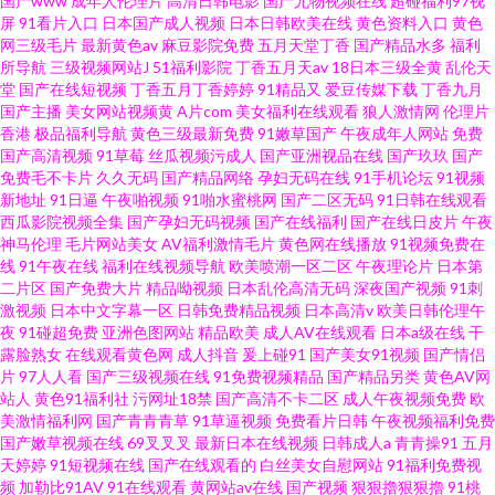
国产www
成年人伦理片
高清日韩电影
国产尤物视频在线
超碰福利97视
屏
91看片入口
日本国产成人视频
日本日韩欧美在线
黄色资料入口
黄色
网三级毛片
最新黄色av
麻豆影院免费
五月天堂丁香
国产精品水多
福利
所导航
三级视频网站J
51福利影院
丁香五月天av
18日本三级全黄
乱伦天
堂
国产在线短视频
丁香五月丁香婷婷
91精品又
爱豆传媒下载
丁香九月
国产主播
美女网站视频黄
A片com
美女福利在线观看
狼人激情网
伦理片
香港
极品福利导航
黄色三级最新免费
91嫩草国产
午夜成年人网站
免费
国产高清视频
91草莓
丝瓜视频污成人
国产亚洲视品在线
国产玖玖
国产
免费毛不卡片
久久无码
国产精品网络
孕妇无码在线
91手机论坛
91视频
新地址
91日逼
午夜啪视频
91啪水蜜桃网
国产二区无码
91日韩在线观看
西瓜影院视频全集
国产孕妇无码视频
国产在线福利
国产在线日皮片
午夜
神马伦理
毛片网站美女
AV福利激情毛片
黄色网在线播放
91视频免费在
线
91午夜在线
福利在线视频导航
欧美喷潮一区二区
午夜理论片
日本第
二片区
国产免费大片
精品呦视频
日本乱伦高清无码
深夜国产视频
91刺
激视频
日本中文字幕一区
日韩免费精品视频
日本高清v
欧美日韩伦理午
夜
91碰超免费
亚洲色图网站
精品欧美
成人AV在线观看
日本a级在线
干
露脸熟女
在线观看黄色网
成人抖音
爰上碰91
国产美女91视频
国产情侣
片
97人人看
国产三级视频在线
91免费视频精品
国产精品另类
黄色AV网
站人
黄色91福利社
污网址18禁
国产高清不卡二区
成人午夜视频免费
欧
美激情福利网
国产青青青草
91草逼视频
免费看片日韩
午夜视频福利免费
国产嫩草视频在线
69叉叉叉
最新日本在线视频
日韩成人a
青青操91
五月
天婷婷
91短视频在线
国产在线观看的
白丝美女自慰网站
91福利免费视
频
加勒比91AV
91在线观看
黄网站av在线
国产视频
狠狠擼狠狠擼
91桃