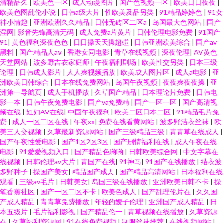
清精品久
|
欧美色一区
|
成人动漫图片
|
国产色视频一区
|
欧美日日夜夜
|
欧美色图乱伦小说
|
日韩a级大片
|
性欧美及品另类
|
91精品婷婷色
|
91女
神小情趣
|
亚洲欧洲久久精品
|
日韩无砖区二区a
|
岛国最大色网站
|
国产
淫网
|
影音先锋高清无码
|
成人免费a片黄片
|
日韩伦理电影免费
|
91国产
91
|
黄色福利深夜色色
|
日日操天天操超碰
|
日韩亚洲欧美综合
|
国产av
黑料
|
国产精品人aⅴ
|
香港女同电影
|
青草在线视频
|
深夜伦理
|
AV黄色
天堂网站
|
波多野吉衣家庭师
|
午夜福利剧场
|
欧美性交另类
|
日本三级
论理
|
日韩成人影片
|
人人爽视频播放
|
欧美成人图片区
|
成人a电影
|
亚
洲欧美日韩综合
|
日本在线免费网站
|
岛国午夜视频
|
夜夜爽夜夜操
|
亚
洲第一导航页
|
成人手机播放
|
久草国产精品
|
日本理论片免费
|
日韩电
影一本
|
日韩午夜兔费电影
|
国产va免费精
|
国产一区一区
|
国产高清视
频在线
|
妊妇AV在线
|
中国午夜福利
|
欧美二区日本二区
|
91精品毛片免
费
|
成人一区二区在线
|
午夜xx
|
免费在线看黄网站
|
波多野洁衣丝袜
|
欧
美三人交视频
|
久草最新资源网站
|
国产三级精品三级
|
青青草在线成人
|
国产午夜性爱电影
|
国产1区2区3区
|
国产剧情福利在线
|
成人午夜在线
电影
|
91爱爱视频入口
|
国产精品色哟哟
|
日韩欧美综合网
|
中文字幕在
线视频
|
日韩伦理av大片
|
青国产在线
|
91神马
|
91国产在线播放
|
结衣波
多野种子
|
操国产美女
|
精品国产成人
|
国产精品高清网站
|
日本福利在线
观看
|
三级av毛片
|
日韩美女
|
岛国三级在线播放
|
亚洲欧美日韩不卡
|
操
笔香蕉社区
|
国产一区二区不卡
|
欧美色成人
|
国产乱理伦片在
|
久久国
产成人精品
|
青青草免费播放
|
年轻的嫂子伦理
|
亚洲国产成人精品
|
日
本五级片
|
毛片福利影视
|
国产精品伦一
|
青草视频在线播放
|
久草资源
在
|
久草福利资源网
|
91在线免费视频
|
制服丝袜推荐
|
在线视频网站
|