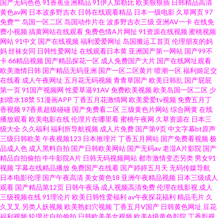
国产无码色色
91香蕉亚洲精品
91伊人加勒比
欧美狠狠插
日韩精品高清
黄色av网
日本波多野吉衣
日韩在线观看精品
日本一级电影
久草网页
97
免费艹
岛国一区二区
岛国动作片在
波多野吉衣三级
亚洲AV一卡
在线免
观看 91丝袜拍拍 欧女日b 91嫩草久久天美传媒 男人视频天堂97 91老湿机 先
费小视频
搞黄网站在线观看
免费色情A片网扯
91资源在线视频
蜜桃视频
网站
91中文
国产在线视频
福利爱爱网址
岛国搬运工首页
伦理朋友的妈
锋制服丝袜人妻 日韩新片网桃色AV 97精品视频 午夜剧场欧洲A片 操片久久
妈
丝袜女同
日韩性爱网址
在线观看日本黄
亚洲国产第一网站
国产99不
卡
66精品视频
国产精品探花一区
成人免费国产大片
国产在线网址观看
欧美激情日韩
国产精品无码亚洲
国产一区二区黄片
喷潮一区
福利姬足交
精品 五月花影院 www国产三级 婷婷丁香国产精品 AV网手机版 亚洲天堂
在线看
成人午夜网址
五月花无码视频
青青草国产
欧美日韩乱
国产屁屁
第一页
91国产视频网
性爱草逼91AV
免费欧美视频
欧美岛国一区二区
少
2111 黑人人妖自慰 91国产丝袜 九九六热视频 91豆花网页 黄色Av片区 51极
妇喷水18禁
51漫画APP
丁香五月花激情网
欧美爱爱tv视频
免费五月丁
香视频
97香蕉超级碰碰
国产免费看二区
三级黄色片网站
综合网黄
在线
播放观看
欧美电影在线
伦理片在哪里看
蜜桃午夜网
久草资源在
日本三
品视频 国产精品久久玫 伊人久热香 男人AVAV 91日韩国产精免费 免费女优
级大全
久久福利
福利所导航视频
成人片免费
国产第9页
中文字幕bt原声
三级日韩欧美
午夜视频123
日本推理片
丁香五月网站
国产免费看视频
极
91视频高清免费在线播放 青青草黄色在线 AV福利网址 日韩在线97 99主播福
品成人色
成人黑料自拍
国产日韩欧美网站
国产无码av
老湿A片影院
国产
精品自拍偷拍
牛牛影院A片
日韩无码视频网站
都市激情变态另类
男女91
视频
字幕在线精品播放
免费国产在线看
国产婷婷五月天
无码传媒导航
利视频 日韩国产综合系列 97AV色导航 亚洲精品无码一区二 国产综合欧美日
日本电影伦理
国产午夜高清
美女黄色18
亚洲午夜精品视频
日本三级成人
观看
国产精品第12页
日韩午夜场
成人视频高清免费
伦理在线影视
成人
韩一 91大香蕉自慰 免费黄网在线观看 91看国产导航 玖玖一剧情 91精品国 天
三级视频在线
91理论片
欧美日韩性爱福利
av午夜探花福利
精品毛片
久
久叉叉
另类人妖视频
欧美熟妇穴视频
丁香五月V国产
日韩黄色网址
豆花
福利视频
轮理片自拍偷拍
日韩欧美美女视频
欧美A级黄色影院
丁香影视
天天天天天干 国产传媒视频在线看 91免费国 人人摸人人爽 国产福利手机在